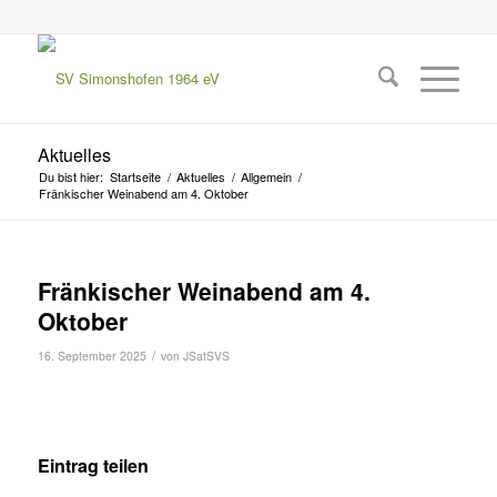
Aktuelles
Du bist hier:
Startseite
/
Aktuelles
/
Allgemein
/
Fränkischer Weinabend am 4. Oktober
Fränkischer Weinabend am 4.
Oktober
/
16. September 2025
von
JSatSVS
Eintrag teilen