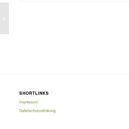
Die Skigymnastik startet wieder ab
dem 22.10.2025
SHORTLINKS
Impressum
Datenschutzerklärung