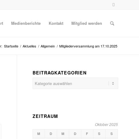
rt
Medienberichte
Kontakt
Mitglied werden
r:
Startseite
/
Aktuelles
/
Allgemein
/
Mitgliederversammlung am 17.10.2025
BEITRAGKATEGORIEN
Beitragkategorien
ZEITRAUM
Oktober 2025
M
D
M
D
F
S
S