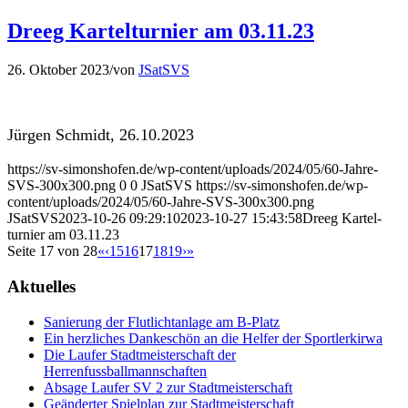
Dreeg Kartelturnier am 03.11.23
26. Okto­ber 2023
/
von
JSatSVS
Jür­gen Schmidt, 26.10.2023
https://sv-simonshofen.de/wp-content/uploads/2024/05/60-Jahre-
SVS-300x300.png
0
0
JSatSVS
https://sv-simonshofen.de/wp-
content/uploads/2024/05/60-Jahre-SVS-300x300.png
JSatSVS
2023-10-26 09:29:10
2023-10-27 15:43:58
Dreeg Kartel­
turnier am 03.11.23
Seite 17 von 28
«
‹
15
16
17
18
19
›
»
Aktuelles
Sanierung der Flutlichtanlage am B‑Platz
Ein herzliches Dankeschön an die Helfer der Sportlerkirwa
Die Laufer Stadtmeisterschaft der
Herrenfussballmannschaften
Absage Laufer SV 2 zur Stadtmeisterschaft
Geänderter Spielplan zur Stadtmeisterschaft