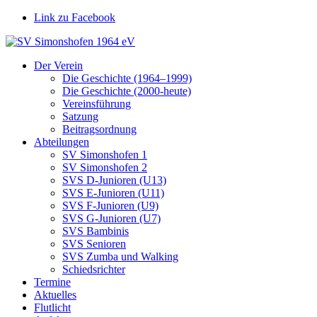
Link zu Facebook
Der Verein
Die Geschichte (1964–1999)
Die Geschichte (2000-heute)
Vereinsführung
Satzung
Beitragsordnung
Abteilungen
SV Simonshofen 1
SV Simonshofen 2
SVS D‑Junioren (U13)
SVS E‑Junioren (U11)
SVS F‑Junioren (U9)
SVS G‑Junioren (U7)
SVS Bambinis
SVS Senioren
SVS Zumba und Walking
Schiedsrichter
Termine
Aktuelles
Flutlicht