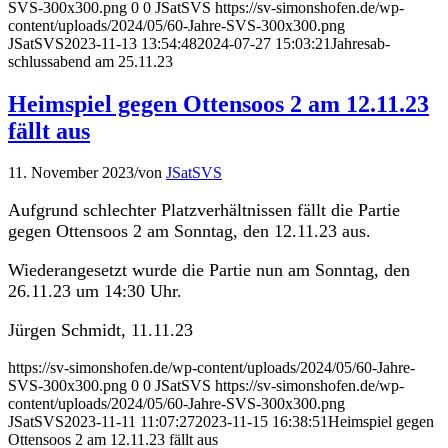
SVS-300x300.png
0
0
JSatSVS
https://sv-simonshofen.de/wp-
content/uploads/2024/05/60-Jahre-SVS-300x300.png
JSatSVS
2023-11-13 13:54:48
2024-07-27 15:03:21
Jahresab­
schlussabend am 25.11.23
Heimspiel gegen Ottensoos 2 am 12.11.23
fällt aus
11. Novem­ber 2023
/
von
JSatSVS
Auf­grund schlechter Platzver­hält­nis­sen fällt die Par­tie
gegen Otten­soos 2 am Son­ntag, den 12.11.23 aus.
Wiederange­set­zt wurde die Par­tie nun am Son­ntag, den
26.11.23 um 14:30 Uhr.
Jür­gen Schmidt, 11.11.23
https://sv-simonshofen.de/wp-content/uploads/2024/05/60-Jahre-
SVS-300x300.png
0
0
JSatSVS
https://sv-simonshofen.de/wp-
content/uploads/2024/05/60-Jahre-SVS-300x300.png
JSatSVS
2023-11-11 11:07:27
2023-11-15 16:38:51
Heim­spiel gegen
Otten­soos 2 am 12.11.23 fällt aus