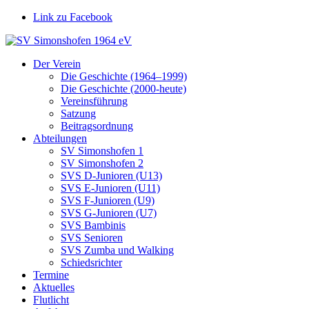
Link zu Facebook
Der Verein
Die Geschichte (1964–1999)
Die Geschichte (2000-heute)
Vereinsführung
Satzung
Beitragsordnung
Abteilungen
SV Simonshofen 1
SV Simonshofen 2
SVS D‑Junioren (U13)
SVS E‑Junioren (U11)
SVS F‑Junioren (U9)
SVS G‑Junioren (U7)
SVS Bambinis
SVS Senioren
SVS Zumba und Walking
Schiedsrichter
Termine
Aktuelles
Flutlicht