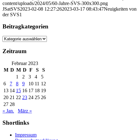
content/uploads/2024/05/60-Jahre-SVS-300x300.png
JSatSVS
2023-02-08 12:27:26
2023-03-17 08:43:47
Neuigkeiten von
der SVS1
Beitragkategorien
Beitragkategorien
Zeitraum
Februar 2023
M
D
M
D
F
S
S
1
2
3
4
5
6
7
8
9
10
11
12
13
14
15
16
17
18
19
20
21
22
23
24
25
26
27
28
« Jan.
März »
Shortlinks
Impressum