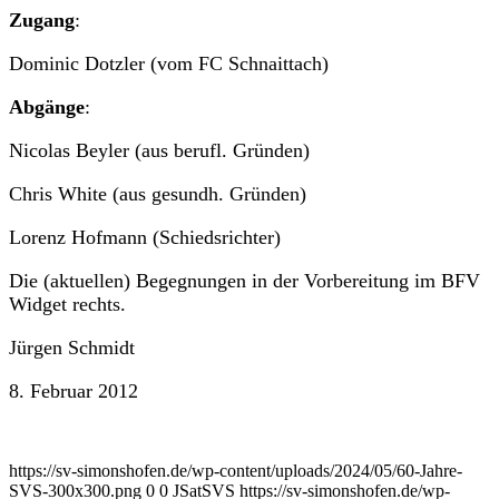
Zugang
:
Dominic Dot­zler (vom FC Schnaittach)
Abgänge
:
Nico­las Beyler (aus beru­fl. Gründen)
Chris White (aus gesundh. Gründen)
Lorenz Hof­mann (Schied­srichter)
Die (aktuellen) Begeg­nun­gen in der Vor­bere­itung im BFV
Wid­get rechts.
Jür­gen Schmidt
8. Feb­ru­ar 2012
https://sv-simonshofen.de/wp-content/uploads/2024/05/60-Jahre-
SVS-300x300.png
0
0
JSatSVS
https://sv-simonshofen.de/wp-