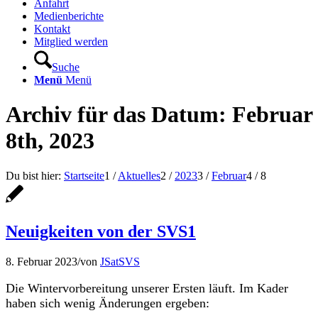
Anfahrt
Medienberichte
Kontakt
Mitglied werden
Suche
Menü
Menü
Archiv für das Datum: Februar
8th, 2023
Du bist hier:
Startseite
1
/
Aktuelles
2
/
2023
3
/
Februar
4
/
8
Neuigkeiten von der SVS1
8. Februar 2023
/
von
JSatSVS
Die Win­ter­vor­bere­itung unser­er Ersten läuft. Im Kad­er
haben sich wenig Änderun­gen ergeben: