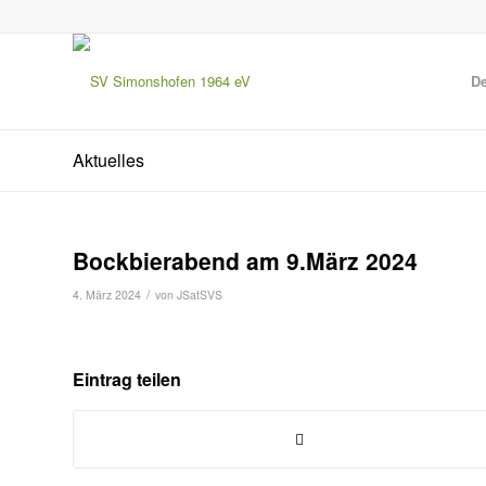
De
Aktuelles
Bockbierabend am 9.März 2024
/
4. März 2024
von
JSatSVS
Eintrag teilen