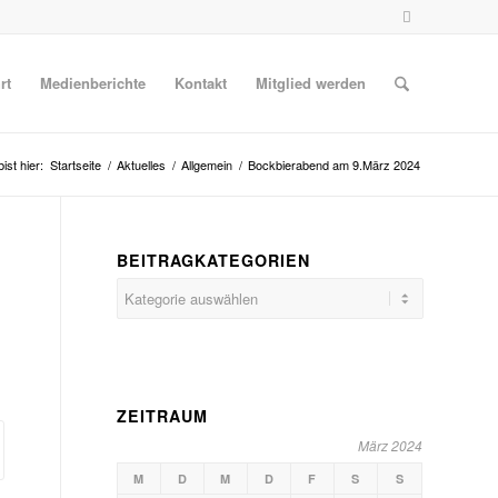
rt
Medienberichte
Kontakt
Mitglied werden
ist hier:
Startseite
/
Aktuelles
/
Allgemein
/
Bockbierabend am 9.März 2024
BEITRAGKATEGORIEN
Beitragkategorien
ZEITRAUM
März 2024
M
D
M
D
F
S
S