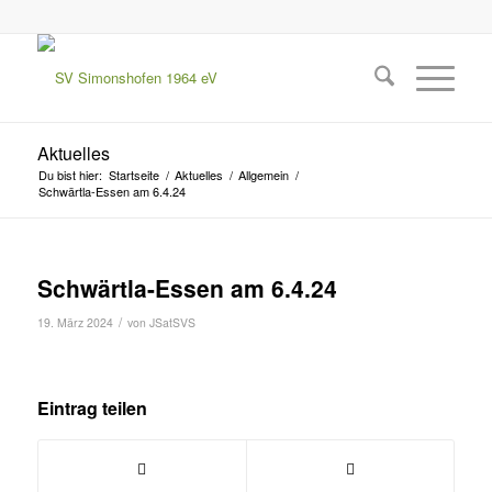
Aktuelles
Du bist hier:
Startseite
/
Aktuelles
/
Allgemein
/
Schwärtla-Essen am 6.4.24
Schwärtla-Essen am 6.4.24
/
19. März 2024
von
JSatSVS
Eintrag teilen