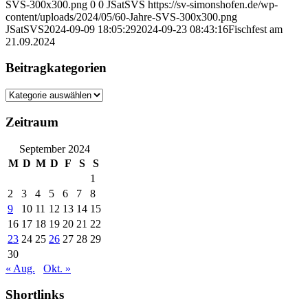
SVS-300x300.png
0
0
JSatSVS
https://sv-simonshofen.de/wp-
content/uploads/2024/05/60-Jahre-SVS-300x300.png
JSatSVS
2024-09-09 18:05:29
2024-09-23 08:43:16
Fischfest am
21.09.2024
Beitragkategorien
Beitragkategorien
Zeitraum
September 2024
M
D
M
D
F
S
S
1
2
3
4
5
6
7
8
9
10
11
12
13
14
15
16
17
18
19
20
21
22
23
24
25
26
27
28
29
30
« Aug.
Okt. »
Shortlinks