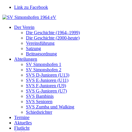
Link zu Facebook
Der Verein
Die Geschichte (1964–1999)
Die Geschichte (2000-heute)
Vereinsführung
Satzung
Beitragsordnung
Abteilungen
SV Simonshofen 1
SV Simonshofen 2
SVS D‑Junioren (U13)
SVS E‑Junioren (U11)
SVS F‑Junioren (U9)
SVS G‑Junioren (U7)
SVS Bambinis
SVS Senioren
SVS Zumba und Walking
Schiedsrichter
Termine
Aktuelles
Flutlicht