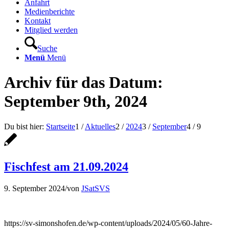
Anfahrt
Medienberichte
Kontakt
Mitglied werden
Suche
Menü
Menü
Archiv für das Datum:
September 9th, 2024
Du bist hier:
Startseite
1
/
Aktuelles
2
/
2024
3
/
September
4
/
9
Fischfest am 21.09.2024
9. September 2024
/
von
JSatSVS
https://sv-simonshofen.de/wp-content/uploads/2024/05/60-Jahre-