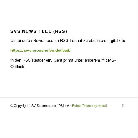
SVS NEWS FEED (RSS)
Um unseren News-Feed im RSS For­mat zu abon­nieren, gib bitte
https://sv-simonshofen.de/feed/
in den RSS Read­er ein. Geht pri­ma unter anderem mit MS-
Outlook.
© Copyright - SV Simonshofen 1964 eV -
Enfold Theme by Kriesi