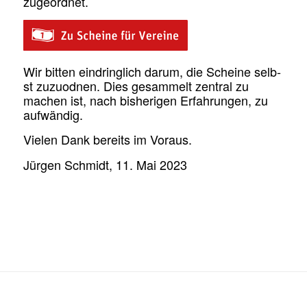
zugeordnet.
Wir bit­ten ein­dringlich darum, die Scheine selb­
st zuzuod­nen. Dies gesam­melt zen­tral zu
machen ist, nach bish­eri­gen Erfahrun­gen, zu
aufwändig.
Vie­len Dank bere­its im Voraus.
Jür­gen Schmidt, 11. Mai 2023