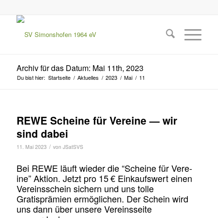
Archiv für das Datum: Mai 11th, 2023
Du bist hier:
Startseite
/
Aktuelles
/
2023
/
Mai
/
11
REWE Scheine für Vereine — wir
sind dabei
/
11. Mai 2023
von
JSatSVS
Bei REWE läuft wieder die “Scheine für Vere­
ine” Aktion. Jet­zt pro 15 € Einkauf­swert einen
Vere­inss­chein sich­ern und uns tolle
Gratisprämien ermöglichen. Der Schein wird
uns dann über unsere Vere­ins­seite